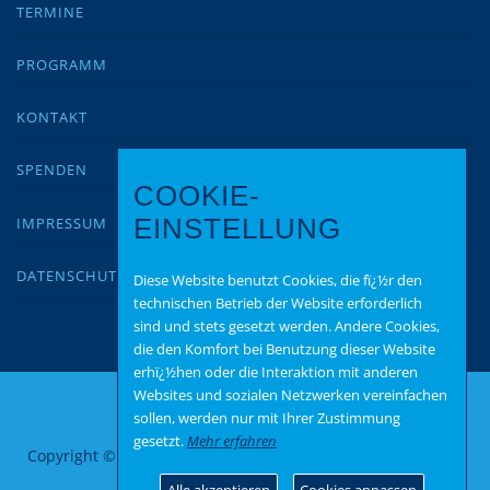
TERMINE
PROGRAMM
KONTAKT
SPENDEN
COOKIE-
IMPRESSUM
EINSTELLUNG
DATENSCHUTZ
Diese Website benutzt Cookies, die fï¿½r den
technischen Betrieb der Website erforderlich
sind und stets gesetzt werden. Andere Cookies,
die den Komfort bei Benutzung dieser Website
erhï¿½hen oder die Interaktion mit anderen
Websites und sozialen Netzwerken vereinfachen
sollen, werden nur mit Ihrer Zustimmung
gesetzt.
Mehr erfahren
Copyright © 2026 AfD Mainz Bingen
–
OnePress
Theme von
FameThemes