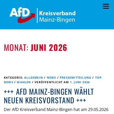
Zum
Menü
Inhalt
springen
HOME
PRESSEMITTEILUNGEN
MONAT:
JUNI 2026
PROGRAMM
ORGANIGRAMM
SPENDEN
KONTAKT
DATENSCHUTZ
KATEGORIE:
ALLGEMEIN
/
NEWS
/
PRESSEMITTEILUNG
/
TOP-
NEWS
/
WAHLEN
/
VERÖFFENTLICHT AM
1. JUNI 2026
+++ AFD MAINZ-BINGEN WÄHLT
NEUEN KREISVORSTAND +++
Der AfD Kreisverband Mainz-Bingen hat am 29.05.2026