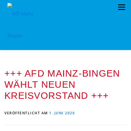
Menü
HOME
PRESSEMITTEILUNGEN
+++ AFD MAINZ-BINGEN
PROGRAMM
ORGANIGRAMM
SPENDEN
WÄHLT NEUEN
KONTAKT
DATENSCHUTZ
KREISVORSTAND +++
VERÖFFENTLICHT AM
1. JUNI 2026