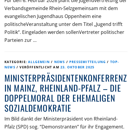
Für den 6. Februar 2026 plant die Jugendvertretung der
Verbandsgemeinde Rhein-Selzgemeinsam mit dem
evangelischen Jugendhaus Oppenheim eine
politischeVeranstaltung unter dem Titel „Jugend trifft
Politik“. Eingeladen werden sollenVertreter politischer
Parteien zur …
KATEGORIE:
ALLGEMEIN
/
NEWS
/
PRESSEMITTEILUNG
/
TOP-
NEWS
/
VERÖFFENTLICHT AM
23. OKTOBER 2025
MINISTERPRÄSIDENTENKONFERRENZ
IN MAINZ, RHEINLAND-PFALZ – DIE
DOPPELMORAL DER EHEMALIGEN
SOZIALDEMOKRATIE
Im Bild dankt der Ministerpräsident von Rheinland-
Pfalz (SPD) sog. “Demonstranten” für ihr Engagement.