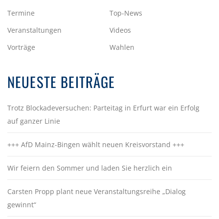
V
Termine
Top-News
I
Veranstaltungen
Videos
G
Vorträge
Wahlen
A
T
NEUESTE BEITRÄGE
I
O
Trotz Blockadeversuchen: Parteitag in Erfurt war ein Erfolg
N
auf ganzer Linie
+++ AfD Mainz-Bingen wählt neuen Kreisvorstand +++
Wir feiern den Sommer und laden Sie herzlich ein
Carsten Propp plant neue Veranstaltungsreihe „Dialog
gewinnt“