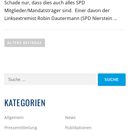
Schade nur, dass dies auch alles SPD
Mitglieder/Mandatsträger sind. Einer davon der
Linksextremist Robin Dautermann (SPD Nierstein …
B
E
ÄLTERE BEITRÄGE
I
T
R
Suche
A
nach:
G
KATEGORIEN
S
N
Allgemein
News
A
Pressemitteilung
Publikationen