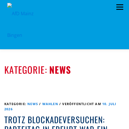
Zum
Menü
Inhalt
springen
HOME
PRESSEMITTEILUNGEN
KATEGORIE:
NEWS
PROGRAMM
ORGANIGRAMM
SPENDEN
KONTAKT
DATENSCHUTZ
KATEGORIE:
NEWS
/
WAHLEN
/
VERÖFFENTLICHT AM
10. JULI
2026
TROTZ BLOCKADEVERSUCHEN: