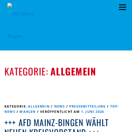
Zum
Menü
Inhalt
springen
HOME
PRESSEMITTEILUNGEN
KATEGORIE:
ALLGEMEIN
PROGRAMM
ORGANIGRAMM
SPENDEN
KONTAKT
DATENSCHUTZ
KATEGORIE:
ALLGEMEIN
/
NEWS
/
PRESSEMITTEILUNG
/
TOP-
NEWS
/
WAHLEN
/
VERÖFFENTLICHT AM
1. JUNI 2026
+++ AFD MAINZ-BINGEN WÄHLT