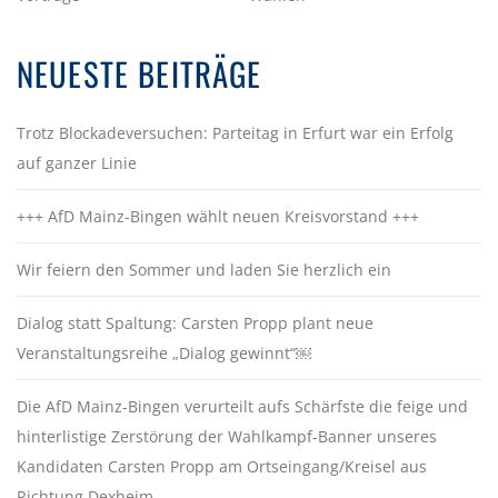
A
T
NEUESTE BEITRÄGE
I
O
Trotz Blockadeversuchen: Parteitag in Erfurt war ein Erfolg
N
auf ganzer Linie
+++ AfD Mainz-Bingen wählt neuen Kreisvorstand +++
Wir feiern den Sommer und laden Sie herzlich ein
Dialog statt Spaltung: Carsten Propp plant neue
Veranstaltungsreihe „Dialog gewinnt“￼
Die AfD Mainz-Bingen verurteilt aufs Schärfste die feige und
hinterlistige Zerstörung der Wahlkampf-Banner unseres
Kandidaten Carsten Propp am Ortseingang/Kreisel aus
Richtung Dexheim