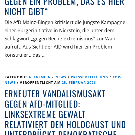
GEGEN EIN PROBLEM, DAS ES HIER
NICHT GIBT“
Die AfD Mainz-Bingen kritisiert die jüngste Kampagne
einer Bürgerinitiative in Nierstein, die unter dem
Schlagwort „gegen Rechtsextremismus“ zur Wahl
aufruft. Aus Sicht der AfD wird hier ein Problem
konstruiert, das …
KATEGORIE:
ALLGEMEIN
/
NEWS
/
PRESSEMITTEILUNG
/
TOP-
NEWS
/
VERÖFFENTLICHT AM
25. FEBRUAR 2026
ERNEUTER VANDALISMUSAKT
GEGEN AFD-MITGLIED:
LINKSEXTREME GEWALT
RELATIVIERT DEN HOLOCAUST UND
UNTERDRÜCKT DEMOKRATISCHE