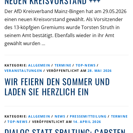
NEUEN KREISVORSTAND +++
Der AfD Kreisverband Mainz-Bingen hat am 29.05.2026
einen neuen Kreisvorstand gewählt. Als Vorsitzender
des 13-köpfgien Gremiums wurde Torsten Struth in
seinem Amt bestätigt. Ebenfalls wieder in ihr Amt
gewählt wurden …
KATEGORIE:
ALLGEMEIN
/
TERMINE
/
TOP-NEWS
/
VERANSTALTUNGEN
/
VERÖFFENTLICHT AM
28. MAI 2026
WIR FEIERN DEN SOMMER UND
LADEN SIE HERZLICH EIN
KATEGORIE:
ALLGEMEIN
/
NEWS
/
PRESSEMITTEILUNG
/
TERMINE
/
TOP-NEWS
/
VERÖFFENTLICHT AM
14. APRIL 2026
DIALOG STATT SPALTUNG: CARSTEN