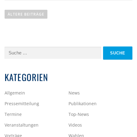
B
E
ÄLTERE BEITRÄGE
I
T
R
Suche
A
nach:
G
KATEGORIEN
S
N
Allgemein
News
A
Pressemitteilung
Publikationen
V
Termine
Top-News
I
Veranstaltungen
Videos
G
Vorträge
Wahlen