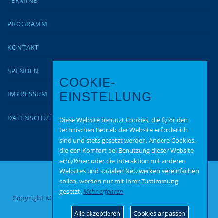
TERMINE
PROGRAMM
KONTAKT
SPENDEN
COOKIE-
IMPRESSUM
EINSTELLUNG
DATENSCHUTZ
Diese Website benutzt Cookies, die fï¿½r den
technischen Betrieb der Website erforderlich
sind und stets gesetzt werden. Andere Cookies,
die den Komfort bei Benutzung dieser Website
erhï¿½hen oder die Interaktion mit anderen
Websites und sozialen Netzwerken vereinfachen
sollen, werden nur mit Ihrer Zustimmung
gesetzt.
Mehr erfahren
Copyright © 2026 AfD Mainz Bingen
–
OnePress
Theme von
FameThemes
Alle akzeptieren
Cookies anpassen