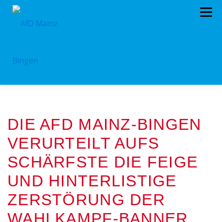
Menü
HOME
PRESSEMITTEILUNGEN
DIE AFD MAINZ-BINGEN
PROGRAMM
ORGANIGRAMM
SPENDEN
VERURTEILT AUFS
KONTAKT
DATENSCHUTZ
SCHÄRFSTE DIE FEIGE
UND HINTERLISTIGE
ZERSTÖRUNG DER
WAHLKAMPF-BANNER