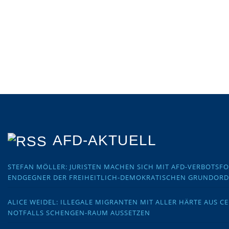
AFD-AKTUELL
STEFAN MÖLLER: JURISTEN MACHEN SICH MIT AFD-VERBOTS
ENDGEGNER DER FREIHEITLICH-DEMOKRATISCHEN GRUNDOR
ALICE WEIDEL: ILLEGALE MIGRANTEN MIT ALLER HÄRTE AUS C
NOTFALLS SCHENGEN-RAUM AUSSETZEN