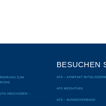
BESUCHEN S
AFD – KOMPAKT MITGLIEDER
FORDERUNG ZUM
DNUNG
AFD MEDIATHEK
EUTA ABSCHIEBEN –
AFD – BUNDESVERBAND