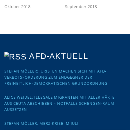
Oktober 2018
September 2018
AFD-AKTUELL
STEFAN MÖLLER: JURISTEN MACHEN SICH MIT AFD-
VERBOTSFORDERUNG ZUM ENDGEGNER DER
FREIHEITLICH-DEMOKRATISCHEN GRUNDORDNUNG
ALICE WEIDEL: ILLEGALE MIGRANTEN MIT ALLER HÄRTE
AUS CEUTA ABSCHIEBEN – NOTFALLS SCHENGEN-RAUM
AUSSETZEN
STEFAN MÖLLER: MERZ-KRISE IM JULI