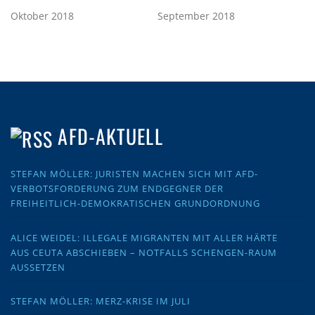
Oktober 2018
September 2018
AFD-AKTUELL
STEFAN MÖLLER: JURISTEN MACHEN SICH MIT AFD-
VERBOTSFORDERUNG ZUM ENDGEGNER DER
FREIHEITLICH-DEMOKRATISCHEN GRUNDORDNUNG
ALICE WEIDEL: ILLEGALE MIGRANTEN MIT ALLER HÄRTE
AUS CEUTA ABSCHIEBEN – NOTFALLS SCHENGEN-RAUM
AUSSETZEN
STEFAN MÖLLER: MERZ-KRISE IM JULI