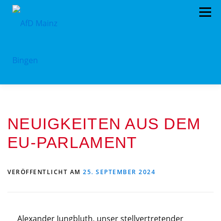
Menü
HOME
PRESSEMITTEILUNGEN
NEUIGKEITEN AUS DEM
PROGRAMM
ORGANIGRAMM
SPENDEN
EU-PARLAMENT
KONTAKT
DATENSCHUTZ
VERÖFFENTLICHT AM
25. SEPTEMBER 2024
Alexander Jungbluth, unser stellvertretender