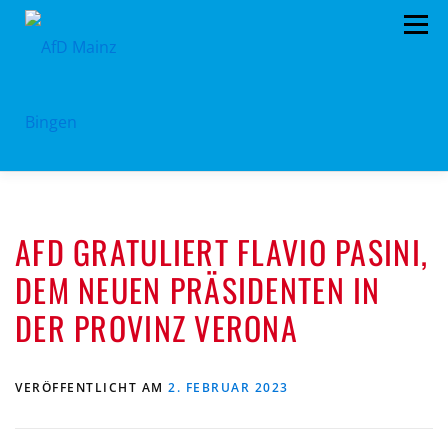
Zum
Menü
Inhalt
springen
HOME
PRESSEMITTEILUNGEN
AFD GRATULIERT FLAVIO PASINI,
PROGRAMM
ORGANIGRAMM
SPENDEN
DEM NEUEN PRÄSIDENTEN IN
KONTAKT
DATENSCHUTZ
DER PROVINZ VERONA
VERÖFFENTLICHT AM
2. FEBRUAR 2023