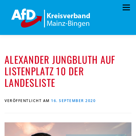
Zum
Menü
Inhalt
springen
HOME
PRESSEMITTEILUNGEN
ALEXANDER JUNGBLUTH AUF
PROGRAMM
ORGANIGRAMM
SPENDEN
LISTENPLATZ 10 DER
KONTAKT
DATENSCHUTZ
LANDESLISTE
VERÖFFENTLICHT AM
16. SEPTEMBER 2020