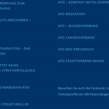
AFD – KOMPAKT MITGLIEDER
FORDERUNG ZUM
DNUNG
AFD MEDIATHEK
EUTA ABSCHIEBEN –
AFD – BUNDESVERBAND
AFD LANDESVERBAND
STAGNATION – DAS
AFD BAD KREUZNACH
UNG
AFD STADTVERBAND MAINZ
TTET KEINE
E STRAFVERFOLGUNG
 SCHERBENHAUFEN
Besuchen Sie auch die Facebook, 
Twitterprofile der AfD Mainz-Binge
N STRUKTURELLER