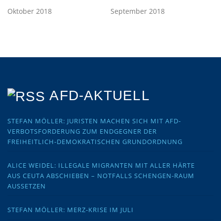
Oktober 2018
September 2018
AFD-AKTUELL
STEFAN MÖLLER: JURISTEN MACHEN SICH MIT AFD-
VERBOTSFORDERUNG ZUM ENDGEGNER DER
FREIHEITLICH-DEMOKRATISCHEN GRUNDORDNUNG
ALICE WEIDEL: ILLEGALE MIGRANTEN MIT ALLER HÄRTE
AUS CEUTA ABSCHIEBEN – NOTFALLS SCHENGEN-RAUM
AUSSETZEN
STEFAN MÖLLER: MERZ-KRISE IM JULI