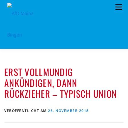
Zum
Menü
Inhalt
springen
HOME
PRESSEMITTEILUNGEN
ERST VOLLMUNDIG
PROGRAMM
ORGANIGRAMM
SPENDEN
ANKÜNDIGEN, DANN
KONTAKT
DATENSCHUTZ
RÜCKZIEHER – TYPISCH UNION
VERÖFFENTLICHT AM
26. NOVEMBER 2018