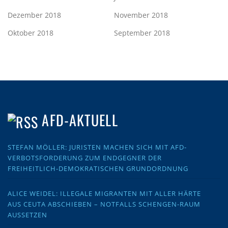
Dezember 2018
November 2018
Oktober 2018
September 2018
AFD-AKTUELL
STEFAN MÖLLER: JURISTEN MACHEN SICH MIT AFD-
VERBOTSFORDERUNG ZUM ENDGEGNER DER
FREIHEITLICH-DEMOKRATISCHEN GRUNDORDNUNG
ALICE WEIDEL: ILLEGALE MIGRANTEN MIT ALLER HÄRTE
AUS CEUTA ABSCHIEBEN – NOTFALLS SCHENGEN-RAUM
AUSSETZEN