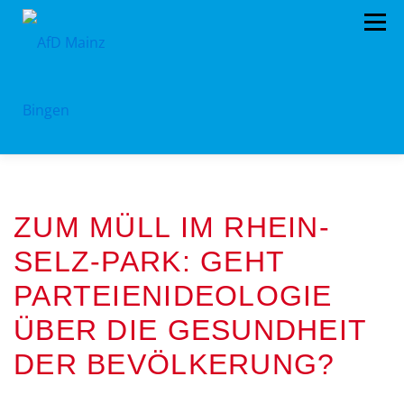
Zum
Menü
Inhalt
springen
HOME
PRESSEMITTEILUNGEN
ZUM MÜLL IM RHEIN-
PROGRAMM
ORGANIGRAMM
SPENDEN
SELZ-PARK: GEHT
KONTAKT
DATENSCHUTZ
PARTEIENIDEOLOGIE
ÜBER DIE GESUNDHEIT
DER BEVÖLKERUNG?