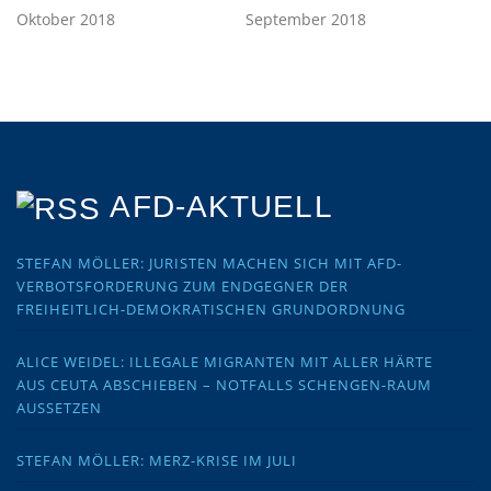
Oktober 2018
September 2018
AFD-AKTUELL
STEFAN MÖLLER: JURISTEN MACHEN SICH MIT AFD-
VERBOTSFORDERUNG ZUM ENDGEGNER DER
FREIHEITLICH-DEMOKRATISCHEN GRUNDORDNUNG
ALICE WEIDEL: ILLEGALE MIGRANTEN MIT ALLER HÄRTE
AUS CEUTA ABSCHIEBEN – NOTFALLS SCHENGEN-RAUM
AUSSETZEN
STEFAN MÖLLER: MERZ-KRISE IM JULI