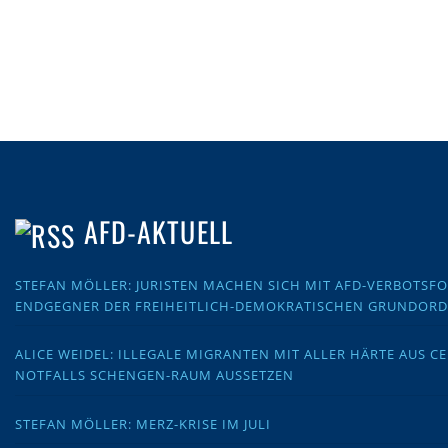
AFD-AKTUELL
STEFAN MÖLLER: JURISTEN MACHEN SICH MIT AFD-VERBOTS
ENDGEGNER DER FREIHEITLICH-DEMOKRATISCHEN GRUNDOR
ALICE WEIDEL: ILLEGALE MIGRANTEN MIT ALLER HÄRTE AUS C
NOTFALLS SCHENGEN-RAUM AUSSETZEN
STEFAN MÖLLER: MERZ-KRISE IM JULI