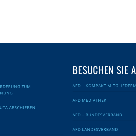
BESUCHEN SIE 
AFD – KOMPAKT MITGLIEDER
FORDERUNG ZUM
DNUNG
AFD MEDIATHEK
EUTA ABSCHIEBEN –
AFD – BUNDESVERBAND
AFD LANDESVERBAND